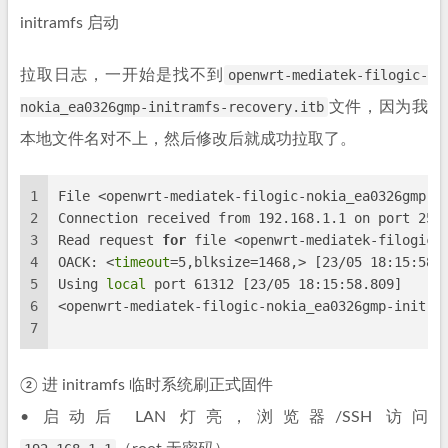
initramfs 启动
拉取日志，一开始是找不到
openwrt-mediatek-filogic-
nokia_ea0326gmp-initramfs-recovery.itb
文件，因为我
本地文件名对不上，然后修改后就成功拉取了。
1
File <openwrt-mediatek-filogic-nokia_ea0326gmp-i
2
Connection received from 192.168.1.1 on port 250
3
Read request 
for
 file <openwrt-mediatek-filogic-
4
OACK: <
timeout
=5,blksize=1468,> [23/05 18:15:58.
5
Using 
local
 port 61312 [23/05 18:15:58.809]
6
<openwrt-mediatek-filogic-nokia_ea0326gmp-initra
7
② 进 initramfs 临时系统刷正式固件
• 启动后 LAN 灯亮，浏览器/SSH 访问