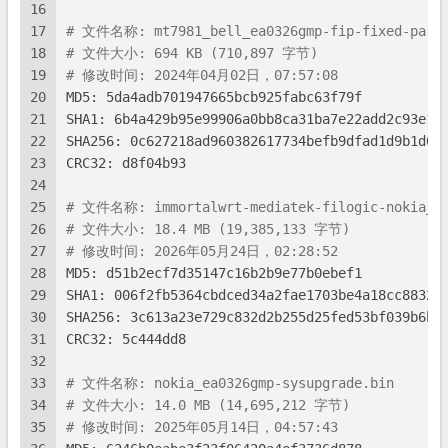
16
17
# 文件名称: mt7981_bell_ea0326gmp-fip-fixed-parts
18
# 文件大小: 694 KB (710,897 字节)
19
# 修改时间: 2024年04月02日，07:57:08
20
MD5: 5da4adb701947665bcb925fabc63f79f
21
SHA1: 6b4a429b95e99906a0bb8ca31ba7e22add2c93e1
22
SHA256: 0c627218ad960382617734befb9dfad1d9b1d09
23
CRC32: d8f04b93
24
25
# 文件名称: immortalwrt-mediatek-filogic-nokia_ea
26
# 文件大小: 18.4 MB (19,385,133 字节)
27
# 修改时间: 2026年05月24日，02:28:52
28
MD5: d51b2ecf7d35147c16b2b9e77b0ebef1
29
SHA1: 006f2fb5364cbdced34a2fae1703be4a18cc8832
30
SHA256: 3c613a23e729c832d2b255d25fed53bf039b6b8
31
CRC32: 5c444dd8
32
33
# 文件名称: nokia_ea0326gmp-sysupgrade.bin
34
# 文件大小: 14.0 MB (14,695,212 字节)
35
# 修改时间: 2025年05月14日，04:57:43